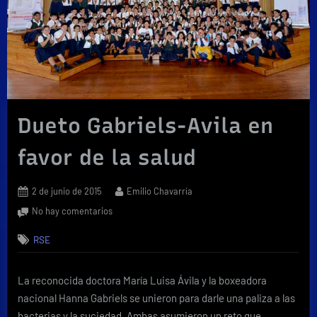
Dueto Gabriels-Avila en
favor de la salud
Posted
By
2 de junio de 2015
Emilio Chavarría
on
en
No hay comentarios
Dueto
RSE
Gabriels-
Avila
en
La reconocida doctora María Luisa Ávila y la boxeadora
favor
nacional Hanna Gabriels se unieron para darle una paliza a las
de
la
bacterias y la suciedad. Ambas asumieron un reto que