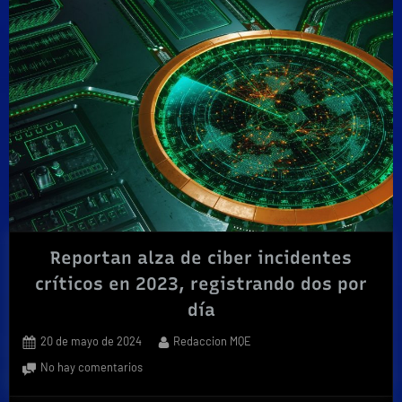
Reportan alza de ciber incidentes
críticos en 2023, registrando dos por
día
Posted
By
20 de mayo de 2024
Redaccion MQE
on
en
No hay comentarios
Reportan