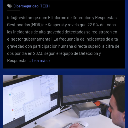
alza
,
Ciberseguridad
TECH
de
ciber
info@revistamqe.com El informe de Detección y Respuestas
incidentes
Gestionadas (MDR) de Kaspersky revela que 22.9% de todos
críticos
en
los incidentes de alta gravedad detectados se registraron en
2023,
el sector gubernamental. La frecuencia de incidentes de alta
registrando
gravedad con participación humana directa superó la cifra de
dos
dos por día en 2023, según el equipo de Detección y
por
«Reportan
Respuesta …
Lea más
»
día
alza
de
ciber
incidentes
críticos
en
2023,
registrando
dos