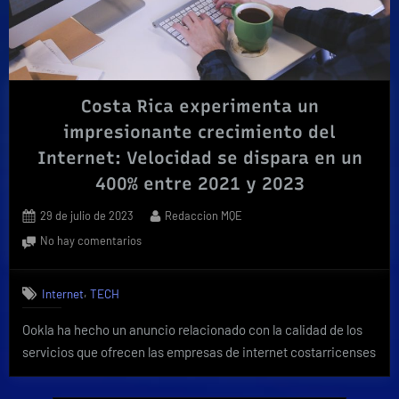
por
día»
Costa Rica experimenta un
impresionante crecimiento del
Internet: Velocidad se dispara en un
400% entre 2021 y 2023
Posted
By
29 de julio de 2023
Redaccion MQE
on
en
No hay comentarios
Costa
Rica
,
Internet
TECH
experimenta
un
Ookla ha hecho un anuncio relacionado con la calidad de los
impresionante
servicios que ofrecen las empresas de internet costarricenses
crecimiento
del
Internet: