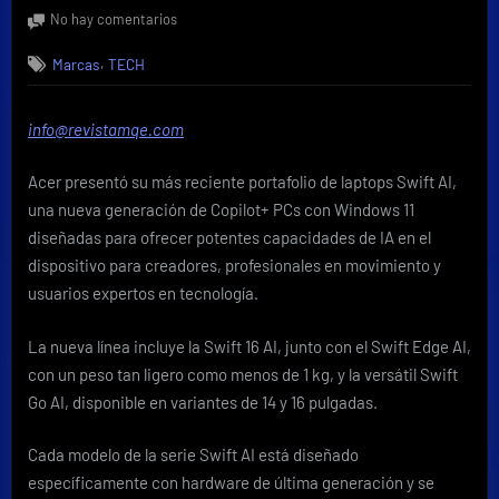
on
en
No hay comentarios
Acer
,
Marcas
TECH
anuncia
una
nueva
info@revistamqe.com
línea
de
Acer presentó su más reciente portafolio de laptops Swift AI,
PCs
premium
una nueva generación de Copilot+ PCs con Windows 11
Swift
diseñadas para ofrecer potentes capacidades de IA en el
AI
dispositivo para creadores, profesionales en movimiento y
Copilot+
usuarios expertos en tecnología.
con
procesadores
La nueva línea incluye la Swift 16 AI, junto con el Swift Edge AI,
Intel
Core
con un peso tan ligero como menos de 1 kg, y la versátil Swift
Ultra
Go AI, disponible en variantes de 14 y 16 pulgadas.
Serie
3
Cada modelo de la serie Swift AI está diseñado
específicamente con hardware de última generación y se