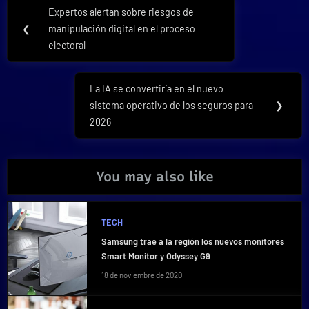
Navegación
Expertos alertan sobre riesgos de
Previous
de
❮
manipulación digital en el proceso
Post:
electoral
entradas
La IA se convertiría en el nuevo
Next
sistema operativo de los seguros para
❯
Post:
2026
You may also like
TECH
Samsung trae a la región los nuevos monitores
Smart Monitor y Odyssey G9
18 de noviembre de 2020