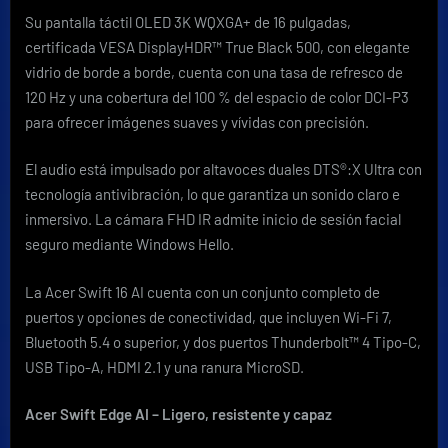
Su pantalla táctil OLED 3K WQXGA+ de 16 pulgadas,
certificada VESA DisplayHDR™ True Black 500, con elegante
vidrio de borde a borde, cuenta con una tasa de refresco de
120 Hz y una cobertura del 100 % del espacio de color DCI-P3
para ofrecer imágenes suaves y vívidas con precisión.
El audio está impulsado por altavoces duales DTS®:X Ultra con
tecnología antivibración, lo que garantiza un sonido claro e
inmersivo. La cámara FHD IR admite inicio de sesión facial
seguro mediante Windows Hello.
La Acer Swift 16 AI cuenta con un conjunto completo de
puertos y opciones de conectividad, que incluyen Wi-Fi 7,
Bluetooth 5.4 o superior, y dos puertos Thunderbolt™ 4 Tipo-C,
USB Tipo-A, HDMI 2.1 y una ranura MicroSD.
Acer Swift Edge AI – Ligero, resistente y capaz