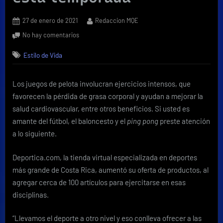
Posted
By
27 de enero de 2021
Redaccion MQE
on
en
No hay comentarios
Artículos
Estilo de Vida
deportivos:
entre
los
Los juegos de pelota involucran ejercicios intensos, que
preferidos
favorecen la pérdida de grasa corporal y ayudan a mejorar la
de
esta
salud cardiovascular, entre otros beneficios. Si usted es
temporada
amante del fútbol, el baloncesto y el
ping pong
preste atención
a lo siguiente.
Deportica.com, la tienda virtual especializada en deportes
más grande de Costa Rica, aumentó su oferta de productos, al
agregar cerca de 100 artículos para ejercitarse en esas
disciplinas.
“Llevamos el deporte a otro nivel y eso conlleva ofrecer a las