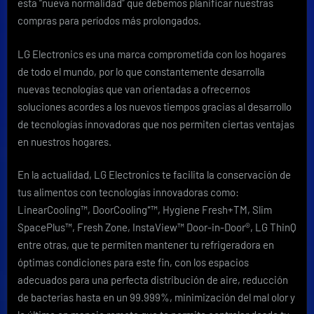
tiempo
esta “nueva normalidad” que debemos planificar nuestras
con
compras para períodos más prolongados.
la
tecnología
LG Electronics es una marca comprometida con los hogares
LG
de todo el mundo, por lo que constantemente desarrolla
nuevas tecnologías que van orientadas a ofrecernos
soluciones acordes a los nuevos tiempos gracias al desarrollo
de tecnologías innovadoras que nos permiten ciertas ventajas
en nuestros hogares.
En la actualidad, LG Electronics te facilita la conservación de
tus alimentos con tecnologías innovadoras como:
LinearCooling™, DoorCooling⁺™, Hygiene Fresh+TM‎, Slim
SpacePlus™, Fresh Zone, InstaView™ Door-in-Door®, LG ThinQ
entre otras, que te permiten mantener tu refrigeradora en
óptimas condiciones para este fin, con los espacios
adecuados para una perfecta distribución de aire, reducción
de bacterias hasta en un 99.999%, minimización del mal olor y