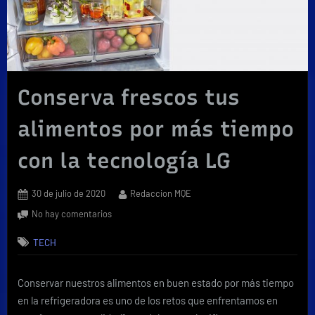
Conserva frescos tus
alimentos por más tiempo
con la tecnología LG
Posted
By
30 de julio de 2020
Redaccion MQE
on
en
No hay comentarios
Conserva
TECH
frescos
tus
alimentos
Conservar nuestros alimentos en buen estado por más tiempo
por
en la refrigeradora es uno de los retos que enfrentamos en
más