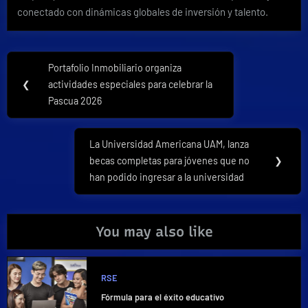
conectado con dinámicas globales de inversión y talento.
Navegación
Portafolio Inmobiliario organiza
Previous
de
❮
actividades especiales para celebrar la
Post:
Pascua 2026
entradas
La Universidad Americana UAM, lanza
Next
becas completas para jóvenes que no
❯
Post:
han podido ingresar a la universidad
You may also like
RSE
Fórmula para el éxito educativo