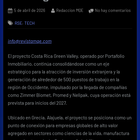
Posted
By
en
5 de abril de 2026
Redaccion MQE
No hay comentarios
on
Cost
,
RSE
TECH
Rica
Gree
Valle
info@revistamqe.com
proy
más
El proyecto Costa Rica Green Valley, operado por Portafolio
de
500
Inmobiliario, continúa consolidándose como un eje
empl
estratégico para la atracción de inversión extranjera y la
en
generación de alrededor de 500 puestos de trabajo en la
Occi
región de Occidente, impulsado por la llegada de compañías
impu
como Zimmer Biomet, Promed y Nelipak, cuya operación está
por
nuev
prevista para inicios del 2027.
oper
de
Ubicado en Grecia, Alajuela, el proyecto se posiciona como un
alta
punto de conexión para empresas globales de alto valor
tecno
agregado en sectores como ciencias de la vida, manufactura