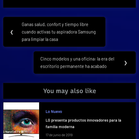
Navegación
Ganas salud, confort y tiempo libre
Previous
de
❮
cuando activas tu aspiradora Samsung
Post:
para limpiar la casa
entradas
Cinco modelos y una oficina: la era del
Next
❯
escritorio permanente ha acabado
Post:
You may also like
Lo Nuevo
LG presenta productos innovadores para la
familia moderna
17 de junio de 2019