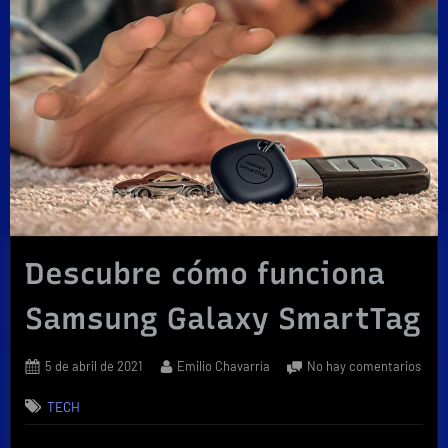
Descubre cómo funciona
Samsung Galaxy SmartTag
Posted
By
en
5 de abril de 2021
Emilio Chavarría
No hay comentarios
on
Desc
TECH
cóm
func