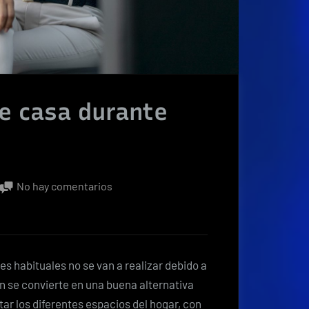
de casa durante
en
No hay comentarios
Diversión
sin
salir
de
s habituales no se van a realizar debido a
casa
n se convierte en una buena alternativa
durante
ar los diferentes espacios del hogar, con