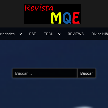
Toggle
Toggle
ariedades
RSE
TECH
REVIEWS
Divino Ni
sub-
sub-
menu
menu
Buscar: