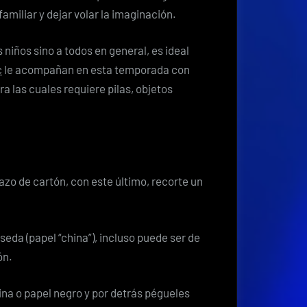
Semana
amiliar y dejar volar la imaginación.
Santa
 niños sino a todos en general, es ideal
c
le acompañan en esta temporada con
ra las cuales requiere pilas, objetos
azo de cartón, con este último, recorte un
eda (papel “china”), incluso puede ser de
ón.
lina o papel negro y por detrás pégueles