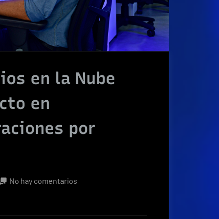
ios en la Nube
cto en
raciones por
en
No hay comentarios
Empresas
con