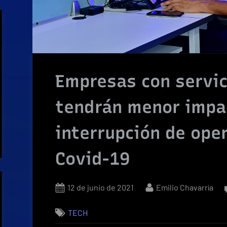
Empresas con servic
tendrán menor impa
interrupción de ope
Covid-19
Posted
By
12 de junio de 2021
Emilio Chavarría
on
TECH