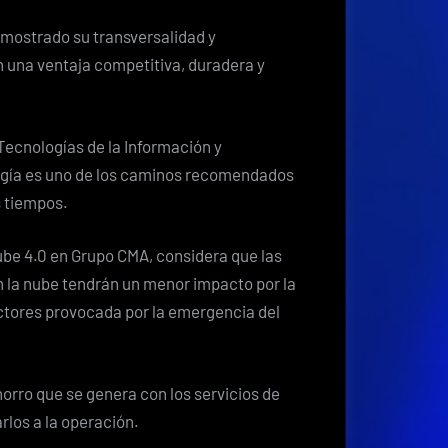
servicios
en
emostrado su transversalidad y
la
 una ventaja competitiva, duradera y
Nube
tendrán
menor
 Tecnologías de la Información y
impacto
ogía es uno de los caminos recomendados
en
s tiempos.
interrupción
de
ube 4.0 en Grupo CMA, considera que las
operaciones
 la nube tendrán un menor impacto por la
por
ectores provocada por la emergencia del
Covid-
19
horro que se genera con los servicios de
arlos a la operación.