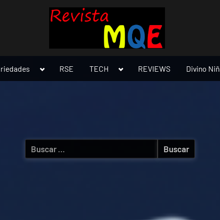
Toggle
Toggle
ariedades
RSE
TECH
REVIEWS
Divino Ni
sub-
sub-
menu
menu
Buscar: