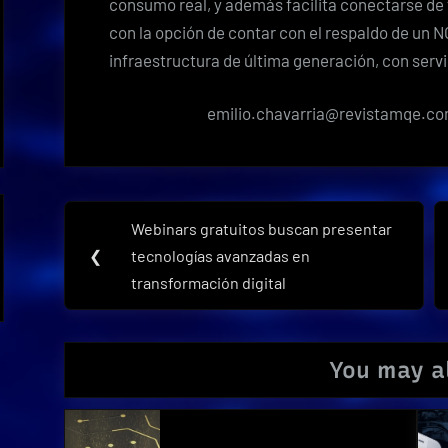
consumo real, y además facilita conectarse de 
con la opción de contar con el respaldo de un NO
infraestructura de última generación, con servi
emilio.chavarria@revistamqe.c
Navegación
Webinars gratuitos buscan presentar
Previous
de
❮
tecnologías avanzadas en
Post:
transformación digital
entradas
You may al