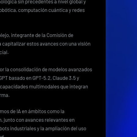
lógica sin precedentes a nivel global y
rápido
, robótica, computación cuántica y redes
que
la
regulación:
ejo, integrante de la Comisión de
un
 a capitalizar estos avances con una visión
llamado
cial.
de
cara
por la consolidación de modelos avanzados
al
 GPT basado en GPT-5.2, Claude 3.5 y
2026
e capacidades multimodales que integran
orma.
omos de IA en ámbitos como la
ón, junto con avances relevantes en
ts industriales y la ampliación del uso
ud.