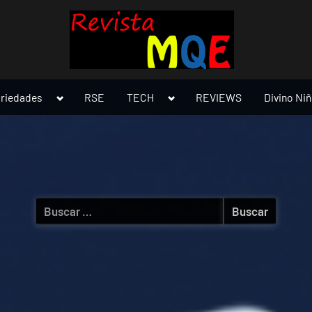
Toggle
Toggle
ariedades
RSE
TECH
REVIEWS
Divino Ni
sub-
sub-
menu
menu
Buscar: