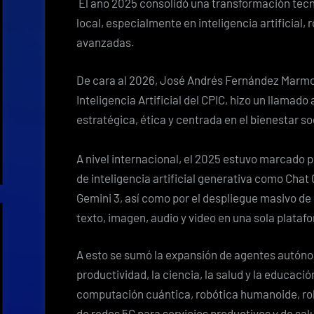
El año 2025 consolidó una transformación tecno
local, especialmente en inteligencia artificial
avanzadas.
De cara al 2026, José Andrés Fernández Marmol
Inteligencia Artificial del CPIC, hizo un llamado
estratégica, ética y centrada en el bienestar so
A nivel internacional, el 2025 estuvo marcado 
de inteligencia artificial generativa como Chat
Gemini 3, así como por el despliegue masivo d
texto, imagen, audio y video en una sola plataf
A esto se sumó la expansión de agentes autón
productividad, la ciencia, la salud y la educaci
computación cuántica, robótica humanoide, robo
de redes 5G para servicios productivos y de sal