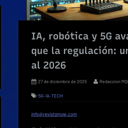
IA, robótica y 5G a
que la regulación: u
al 2026
Posted
By
27 de diciembre de 2025
Redaccion MQ
on
,
,
5G
IA
TECH
info@revistamqe.com