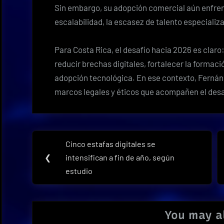
Sin embargo, su adopción comercial aún enfrent
escalabilidad, la escasez de talento especializa
Para Costa Rica, el desafío hacia 2026 es claro
reducir brechas digitales, fortalecer la formaci
adopción tecnológica. En ese contexto, Fernán
marcos legales y éticos que acompañen el desar
Navegación
Cinco estafas digitales se
Previous
de
❮
intensifican a fin de año, según
Post:
estudio
entradas
You may al