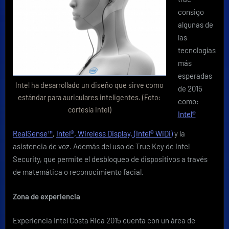
consigo
algunas de
las
tecnologías
más
esperadas
Intel ha desarrollado un diseño que sirve como
de 2015
estándar para auriculares inteligentes. (Foto:
como:
cortesía Intel)
Intel®
RealSense™
,
Intel®, Wireless Display, (Intel® WiDi)
y la
asistencia de voz. Además del uso de True Key de Intel
Security, que permite el desbloqueo de dispositivos a través
de matemática o reconocimiento facial.
Zona de experiencia
Experiencia Intel Costa Rica 2015 cuenta con un área de