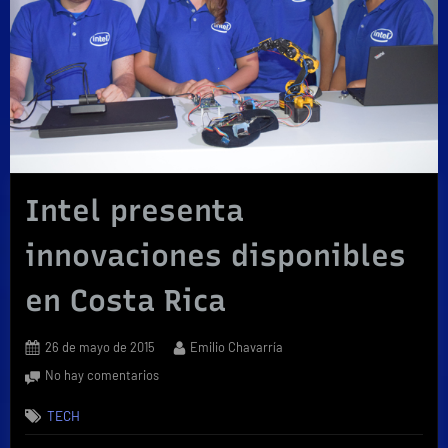
Intel presenta
innovaciones disponibles
en Costa Rica
Posted
By
26 de mayo de 2015
Emilio Chavarría
on
en
No hay comentarios
Intel
TECH
presenta
innovaciones