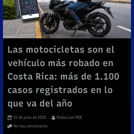
Las motocicletas son el
vehículo más robado en
Costa Rica: más de 1.100
casos registrados en lo
que va del año
Posted
By
25 de junio de 2026
Redaccion MQE
on
en
No hay comentarios
Las