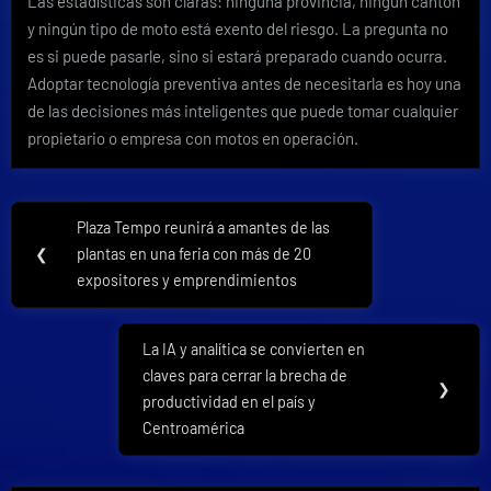
Las estadísticas son claras: ninguna provincia, ningún cantón
y ningún tipo de moto está exento del riesgo. La pregunta no
es si puede pasarle, sino si estará preparado cuando ocurra.
Adoptar tecnología preventiva antes de necesitarla es hoy una
de las decisiones más inteligentes que puede tomar cualquier
propietario o empresa con motos en operación.
Navegación
Plaza Tempo reunirá a amantes de las
Previous
de
❮
plantas en una feria con más de 20
Post:
expositores y emprendimientos
entradas
La IA y analítica se convierten en
Next
claves para cerrar la brecha de
Post:
❯
productividad en el país y
Centroamérica