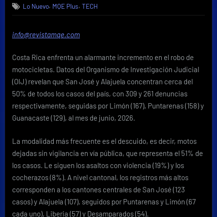
,
,
Lo Nuevo
MQE Plus
TECH
motocicletas
son
el
info@revistamqe.com
vehículo
más
Costa Rica enfrenta un alarmante incremento en el robo de
robado
en
motocicletas. Datos del Organismo de Investigación Judicial
Costa
(OIJ) revelan que San José y Alajuela concentran cerca del
Rica:
50% de todos los casos del país, con 309 y 261 denuncias
más
respectivamente, seguidas por Limón (167), Puntarenas (158) y
de
Guanacaste (129), al mes de junio, 2026.
1.100
casos
registrados
La modalidad más frecuente es el descuido, es decir, motos
en
dejadas sin vigilancia en vía pública, que representa el 51% de
lo
los casos. Le siguen los asaltos con violencia (19%) y los
que
cocherazos (8%). A nivel cantonal, los registros más altos
va
corresponden a los cantones centrales de San José (123
del
año
casos) y Alajuela (107), seguidos por Puntarenas y Limón (67
cada uno), Liberia (57) y Desamparados (54).