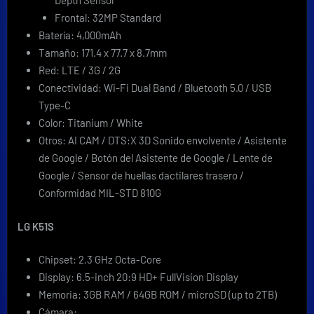
Depth Sensor
Frontal: 32MP Standard
Batería: 4,000mAh
Tamaño: 171.4 x 77.7 x 8.7mm
Red: LTE / 3G / 2G
Conectividad: Wi-Fi Dual Band / Bluetooth 5.0 / USB
Type-C
Color: Titanium / White
Otros: AI CAM / DTS:X 3D Sonido envolvente / Asistente
de Google / Botón del Asistente de Google / Lente de
Google / Sensor de huellas dactilares trasero /
Conformidad MIL-STD 810G
LG K51S
Chipset: 2.3 GHz Octa-Core
Display: 6.5-inch 20:9 HD+ FullVision Display
Memoria: 3GB RAM / 64GB ROM / microSD (up to 2TB)
Cámara: