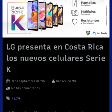
LG presenta en Costa Rica
los nuevos celulares Serie
K
Posted
By
19 de septiembre de 2020
Redaccion MQE
on
en
No hay comentarios
LG
TECH
presenta
en
Costa