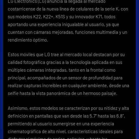
LG Electronics (LG) anuncia la llegada al mercado
Rica
costarricense de la nueva línea de celulares de la serie K, con
los
nuevos
sus modelos K22, K22+, K51S y su innovador K71, todos
celulares
aportando una experiencia inigualable al usuario, ya que
Serie
cuentan con cámaras mejoradas, funciones multimedia y un
K
rendimiento óptimo.
Estos móviles que LG trae al mercado local destacan por su
calidad fotográfica gracias a la tecnología aplicada en sus
múltiples cámaras integradas, tanto en la frontal como
principal, acompañados de un sensor de profundidad para
realizar capturas increíbles en cualquier ambiente, desde una
selfie
hasta la vista panorámica de un hermoso paisaje.
Asimismo, estos modelos se caracterizan por su nitidez y alta
definición en pantallas que van desde las 5.7” hasta las 6.8”,
permitiendo al usuario sumergirse en una experiencia
cinematográfica de alto nivel, características ideales para
disfrutar al máximo de series, películas, y hasta las