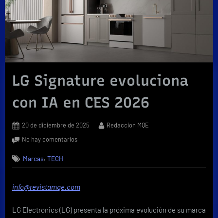
LG Signature evoluciona
con IA en CES 2026
Posted
By
20 de diciembre de 2025
Redaccion MQE
on
en
No hay comentarios
LG
,
Marcas
TECH
Signature
evoluciona
con
info@revistamqe.com
IA
en
LG Electronics (LG) presenta la próxima evolución de su marca
CES