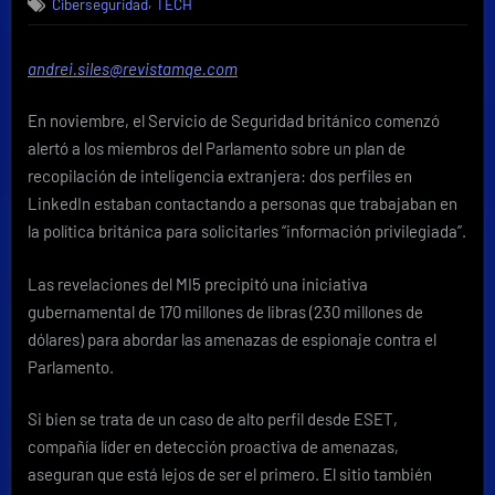
,
Ciberseguridad
TECH
oport
profes
y
andrei.siles@revistamqe.com
riesgo
oculto
En noviembre, el Servicio de Seguridad británico comenzó
alertó a los miembros del Parlamento sobre un plan de
recopilación de inteligencia extranjera: dos perfiles en
LinkedIn estaban contactando a personas que trabajaban en
la política británica para solicitarles “información privilegiada”.
Las revelaciones del MI5 precipitó una iniciativa
gubernamental de 170 millones de libras (230 millones de
dólares) para abordar las amenazas de espionaje contra el
Parlamento.
Si bien se trata de un caso de alto perfil desde ESET,
compañía líder en detección proactiva de amenazas,
aseguran que está lejos de ser el primero. El sitio también