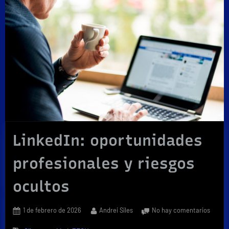
LinkedIn: oportunidades
profesionales y riesgos
ocultos
Posted
By
en
1 de febrero de 2026
Andrei Siles
No hay comentarios
on
Linked