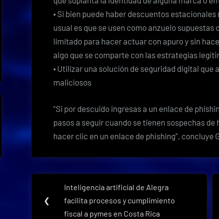
que suplanta la identidad de alguna marca o e
• Si bien puede haber descuentos estacionales 
usual es que se usen como anzuelo supuestas o
limitado para hacer actuar con apuro y sin hac
algo que se comparte con las estrategias legít
• Utilizar una solución de seguridad digital que 
maliciosos
“Si por descuido ingresas a un enlace de phish
pasos a seguir cuando se tienen sospechas de h
hacer clic en un enlace de phishing”, concluye
Navegación
Inteligencia artificial de Alegra
Previous
de
❮
facilita procesos y cumplimiento
Post:
fiscal a pymes en Costa Rica