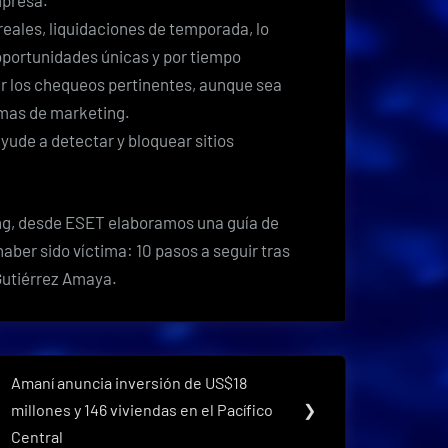
mpresa.
reales, liquidaciones de temporada, lo
portunidades únicas y por tiempo
er los chequeos pertinentes, aunque sea
imas de marketing.
ayude a detectar y bloquear sitios
ing, desde ESET elaboramos una guía de
aber sido víctima: 10 pasos a seguir tras
 Gutiérrez Amaya.
Amaní anuncia inversión de US$18
Next
millones y 146 viviendas en el Pacífico
❯
Post:
Central