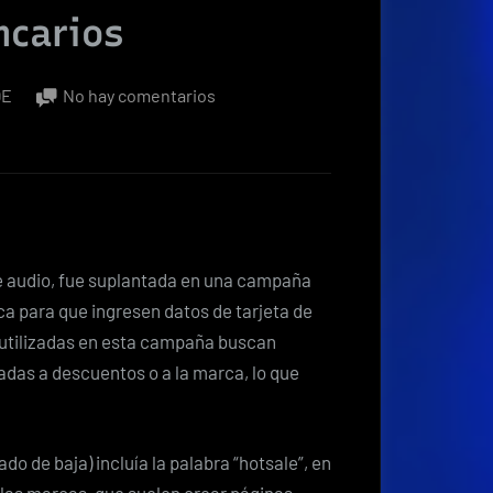
ncarios
en
QE
No hay comentarios
Página
falsa
se
hace
pasar
por
e audio, fue suplantada en una campaña
JBL
a para que ingresen datos de tarjeta de
para
s utilizadas en esta campaña buscan
robar
das a descuentos o a la marca, lo que
datos
bancarios
o de baja) incluía la palabra “hotsale”, en
e las marcas, que suelen crear páginas