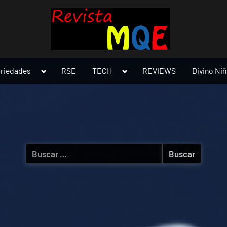
Toggle
Toggle
ariedades
RSE
TECH
REVIEWS
Divino Ni
sub-
sub-
menu
menu
Buscar: