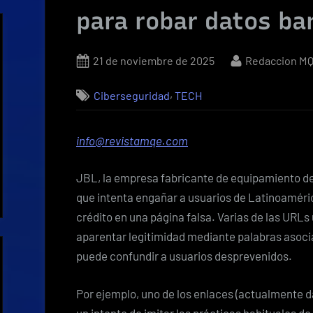
para robar datos ba
Posted
By
21 de noviembre de 2025
Redaccion M
on
,
Ciberseguridad
TECH
info@revistamqe.com
JBL, la empresa fabricante de equipamiento d
que intenta engañar a usuarios de Latinoaméric
crédito en una página falsa. Varias de las URL
aparentar legitimidad mediante palabras asocia
puede confundir a usuarios desprevenidos.
Por ejemplo, uno de los enlaces (actualmente dad
un intento de imitar las prácticas habituales d