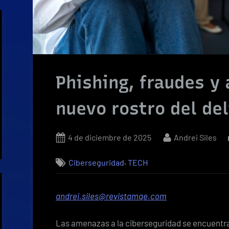
Phishing, fraudes y 
nuevo rostro del del
Posted
By
4 de diciembre de 2025
Andrei Siles
on
,
Ciberseguridad
TECH
andrei.siles@revistamqe.com
Las amenazas a la ciberseguridad se encuentran