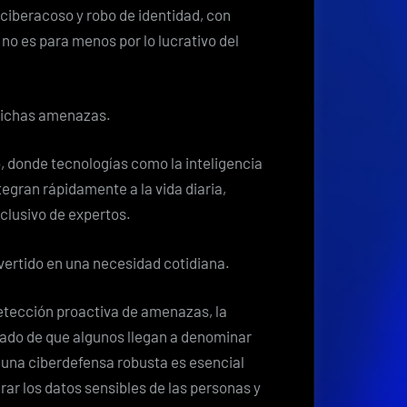
nuevo
ciberacoso y robo de identidad, con
rostro
no es para menos por lo lucrativo del
del
delito
en
dichas amenazas.
línea
donde tecnologías como la inteligencia
 integran rápidamente a la vida diaria,
clusivo de expertos.
nvertido en una necesidad cotidiana.
etección proactiva de amenazas, la
grado de que algunos llegan a denominar
n una ciberdefensa robusta es esencial
rar los datos sensibles de las personas y