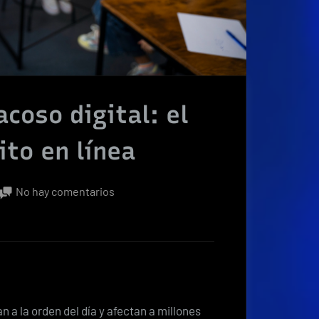
acoso digital: el
ito en línea
en
No hay comentarios
Phishing,
fraudes
y
acoso
digital:
el
 a la orden del día y afectan a millones