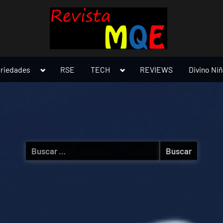
Toggle
Toggle
ariedades
RSE
TECH
REVIEWS
Divino Ni
sub-
sub-
menu
menu
Buscar: