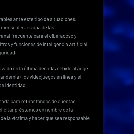
bles ante este tipo de situaciones.
 mensuales, es una de las
anal frecuente para el ciberacoso y
tros y funciones de inteligencia artificial.
guridad.
vado en la última década, debido al auge
andemia), los videojuegos en línea y el
de identidad.
bada para retirar fondos de cuentas
olicitar préstamos en nombre de la
o de la víctima y hacer que sea responsable