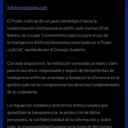
uso
info@revistamqe.com
de
IA
El Poder Judicial dio un paso estratégico hacia la
con
enfoque
modernización institucional al emitir, este viernes 20 de
ético,
febrero, la circular
“Lineamientos básicos para el uso de
transparente
la Inteligencia Artificial Generativa autorizada en el Poder
y
Judicial”
, aprobada por el Consejo Superior.
orientado
a
Con esta disposición, la institución consolida un marco claro
la
eficiencia
para el uso ético, responsable y seguro de herramientas de
inteligencia artificial, orientado a fortalecer la eficiencia en la
gestión judicial sin comprometer los derechos fundamentales
de la ciudadanía.
La regulación establece directrices institucionales que
garantizan la transparencia, la protección de datos
personales, la confidencialidad de la información y, sobre
todo, la responsabilidad humana en la toma de decisiones.