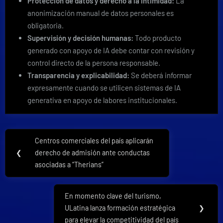
Protección de datos y derecho a la intimidad:
La
anonimización manual de datos personales es
obligatoria.
Supervisión y decisión humanas:
Todo producto
generado con apoyo de IA debe contar con revisión y
control directo de la persona responsable.
Transparencia y explicabilidad:
Se deberá informar
expresamente cuando se utilicen sistemas de IA
generativa en apoyo de labores institucionales.
Navegación
Centros comerciales del país aplicarán
Previous
de
❮
derecho de admisión ante conductas
Post:
asociadas a “Therians”
entradas
En momento clave del turismo,
Next
ULatina lanza formación estratégica
❯
Post:
para elevar la competitividad del país