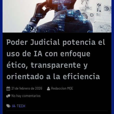
Poder Judicial potencia el
uso de IA con enfoque
ético, transparente y
orientado a la eficiencia
Posted
By
21 de febrero de 2026
Redaccion MQE
on
en
No hay comentarios
Poder
,
IA
TECH
Judicial potencia
el