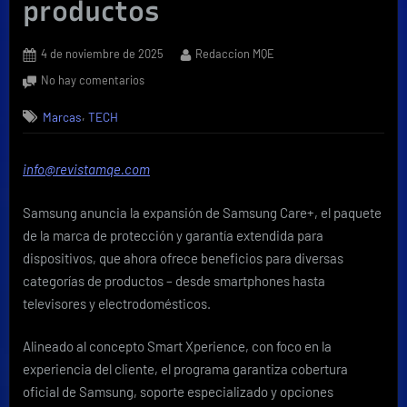
productos
Posted
By
4 de noviembre de 2025
Redaccion MQE
on
en
No hay comentarios
Samsung
,
Marcas
TECH
anuncia
la
evolución
info@revistamqe.com
de
la
Samsung anuncia la expansión de Samsung Care+, el paquete
garantía
extendida
de la marca de protección y garantía extendida para
Care+
dispositivos, que ahora ofrece beneficios para diversas
en
categorías de productos – desde smartphones hasta
Costa
televisores y electrodomésticos.
Rica
con
Alineado al concepto Smart Xperience, con foco en la
más
beneficios
experiencia del cliente, el programa garantiza cobertura
y
oficial de Samsung, soporte especializado y opciones
productos