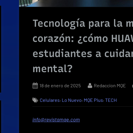
Tecnología para la m
corazón: ¿cómo HUA
estudiantes a cuida
mental?
Posted
By
18 de enero de 2025
Redaccion MQE
on
,
,
,
Celulares
Lo Nuevo
MQE Plus
TECH
info@revistamqe.com