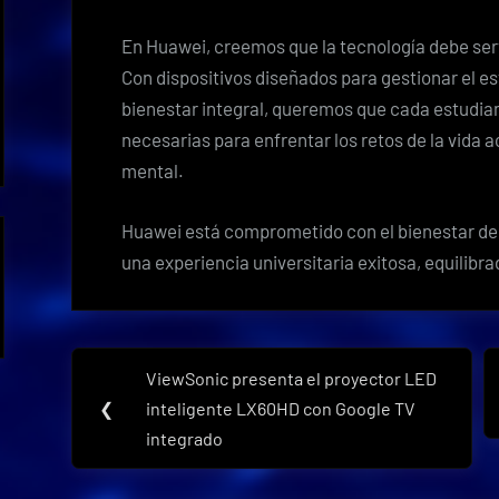
En Huawei, creemos que la tecnología debe serv
Con dispositivos diseñados para gestionar el es
bienestar integral, queremos que cada estudian
necesarias para enfrentar los retos de la vida
mental.
Huawei está comprometido con el bienestar de l
una experiencia universitaria exitosa, equilibra
Navegación
ViewSonic presenta el proyector LED
Previous
de
❮
inteligente LX60HD con Google TV
Post:
integrado
entradas