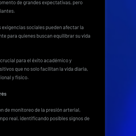
el
 momento de grandes expectativas, pero
corazón:
iantes.
¿cómo
HUAWEI
s exigencias sociales pueden afectar la
ayuda
nte para quienes buscan equilibrar su vida
a
los
estudiantes
crucial para el éxito académico y
a
ivos que no solo facilitan la vida diaria,
cuidar
nal y físico.
su
salud
rés
mental?
de monitoreo de la presión arterial,
empo real, identificando posibles signos de