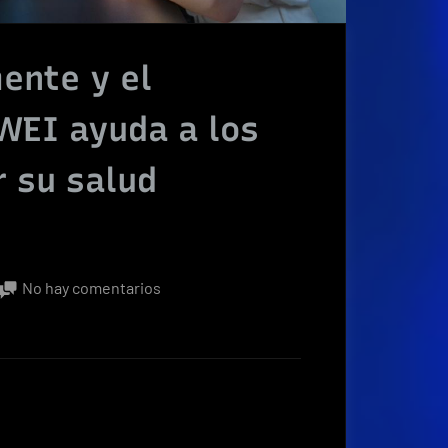
ente y el
WEI ayuda a los
r su salud
en
No hay comentarios
Tecnología
para
la
mente
y