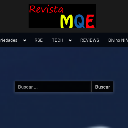
Toggle
Toggle
ariedades
RSE
TECH
REVIEWS
Divino Ni
sub-
sub-
menu
menu
Buscar: