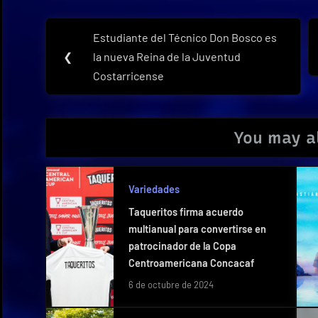
Navegación
Estudiante del Técnico Don Bosco es
Previous
de
❮
la nueva Reina de la Juventud
Post:
Costarricense
entradas
You may al
Variedades
Taqueritos firma acuerdo
multianual para convertirse en
patrocinador de la Copa
Centroamericana Concacaf
6 de octubre de 2024