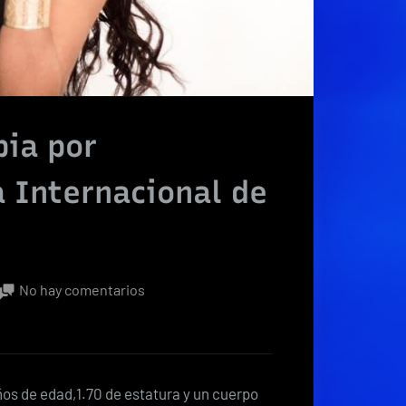
bia por
a Internacional de
en
No hay comentarios
Tica
lucha
en
Colombia
ños de edad,1.70 de estatura y un cuerpo