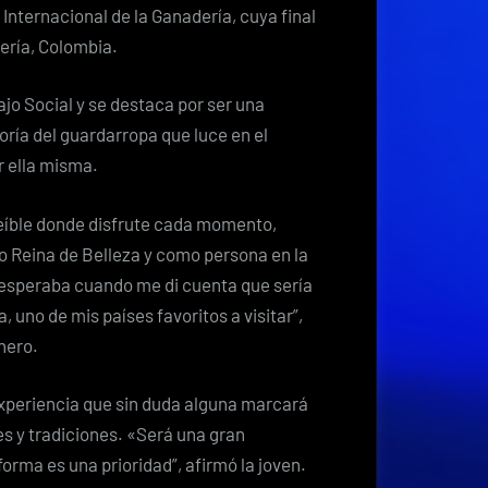
por
 Internacional de la Ganadería, cuya final
convertirse
tería, Colombia.
en
Reina
o Social y se destaca por ser una
Internacional
ría del guardarropa que luce en el
de
 ella misma.
la
Ganadería
reíble donde disfrute cada momento,
 Reina de Belleza y como persona en la
e esperaba cuando me di cuenta que sería
 uno de mis países favoritos a visitar”,
nero.
experiencia que sin duda alguna marcará
es y tradiciones. «Será una gran
forma es una prioridad”, afirmó la joven.