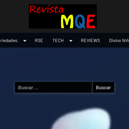
Toggle
Toggle
ariedades
RSE
TECH
REVIEWS
Divino Ni
sub-
sub-
menu
menu
Buscar: