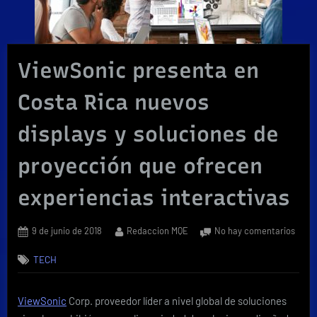
ViewSonic presenta en
Costa Rica nuevos
displays y soluciones de
proyección que ofrecen
experiencias interactivas
Posted
By
en
9 de junio de 2018
Redaccion MQE
No hay comentarios
on
View
TECH
pres
en
Cost
ViewSonic
Corp. proveedor líder a nivel global de soluciones
Rica