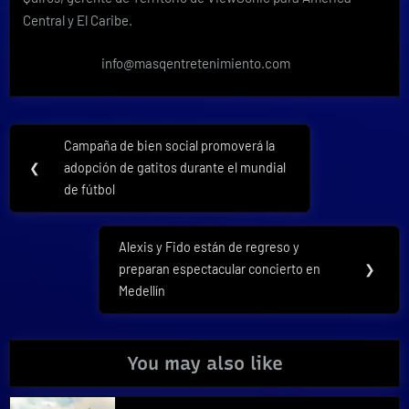
Central y El Caribe.
info@masqentretenimiento.com
Navegación
Campaña de bien social promoverá la
Previous
de
❮
adopción de gatitos durante el mundial
Post:
de fútbol
entradas
Alexis y Fido están de regreso y
Next
preparan espectacular concierto en
❯
Post:
Medellín
You may also like