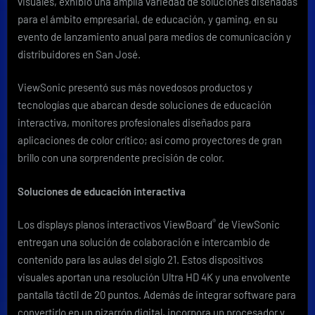
visuales, exhibió una amplia variedad de soluciones diseñadas
nuev
displ
para el ámbito empresarial, de educación, y gaming, en su
y
evento de lanzamiento anual para medios de comunicación y
soluc
distribuidores en San José.
de
proye
ViewSonic presentó sus más novedosos productos y
que
tecnologías que abarcan desde soluciones de educación
ofre
exper
interactiva, monitores profesionales diseñados para
inter
aplicaciones de color crítico; así como proyectores de gran
brillo con una sorprendente precisión de color.
Soluciones de educación interactiva
®
Los displays planos interactivos ViewBoard
de ViewSonic
entregan una solución de colaboración e intercambio de
contenido para las aulas del siglo 21. Estos dispositivos
visuales aportan una resolución Ultra HD 4K y una envolvente
pantalla táctil de 20 puntos. Además de integrar software para
convertirlo en un pizarrón digital, incorpora un procesador y