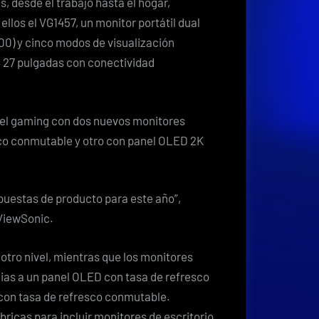
, desde el trabajo hasta el hogar,
2026
los el VG1457, un monitor portátil dual
0) y cinco modos de visualización
de 27 pulgadas con conectividad
del gaming con dos nuevos monitores
co conmutable y otro con panel OLED 2K
uestas de producto para este año”,
ViewSonic.
a otro nivel, mientras que los monitores
as a un panel OLED con tasa de refresco
con tasa de refresco conmutable.
icas para incluir monitores de escritorio