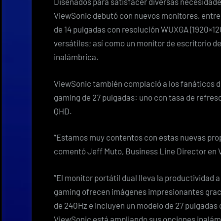
Diseñados para satisfacer diversas necesidades
ViewSonic debutó con nuevos monitores, entre el
de 14 pulgadas con resolución WUXGA (1920×120
versátiles; así como un monitor de escritorio 
inalámbrica.
ViewSonic también complació a los fanáticos 
gaming de 27 pulgadas: uno con tasa de refres
QHD.
“Estamos muy contentos con estas nuevas prop
comentó Jeff Muto, Business Line Director en 
“El monitor portátil dual lleva la productividad 
gaming ofrecen imágenes impresionantes graci
de 240Hz e incluyen un modelo de 27 pulgadas 
ViewSonic está ampliando sus opciones inalámbr