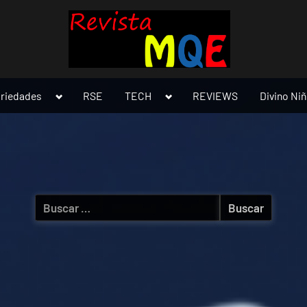
Toggle
Toggle
ariedades
RSE
TECH
REVIEWS
Divino Ni
sub-
sub-
menu
menu
Buscar: