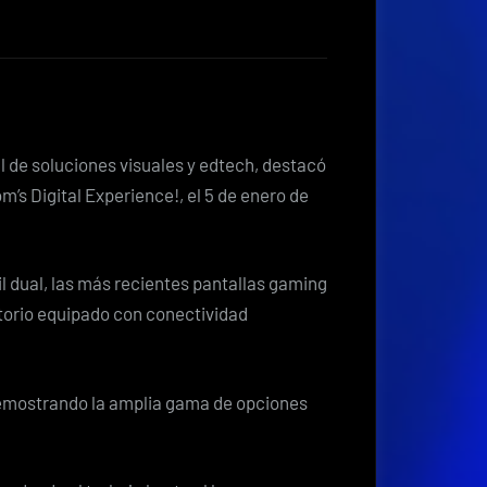
ViewSonic
presenta
nuevos
productos
de
visualización
l de soluciones visuales y edtech, destacó
para
m’s Digital Experience!, el 5 de enero de
la
productividad
laboral
 dual, las más recientes pantallas gaming
y
itorio equipado con conectividad
el
gaming
en
demostrando la amplia gama de opciones
Pepcom’s
Digital
Experience