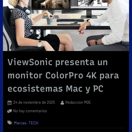
ViewSonic presenta un
monitor ColorPro 4K para
ecosistemas Mac y PC
Posted
By
24 de noviembre de 2025
Redaccion MQE
on
en
No hay comentarios
ViewSonic
,
Marcas
TECH
presenta
un