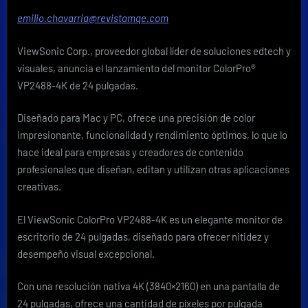
monitor
emilio.chavarria@revistamqe.com
ColorPro
4K
ViewSonic Corp., proveedor global líder de soluciones edtech y
para
ecosistemas
visuales, anuncia el lanzamiento del monitor ColorPro®
Mac
VP2488-4K de 24 pulgadas.
y
PC
Diseñado para Mac y PC, ofrece una precisión de color
impresionante, funcionalidad y rendimiento óptimos, lo que lo
hace ideal para empresas y creadores de contenido
profesionales que diseñan, editan y utilizan otras aplicaciones
creativas.
El ViewSonic ColorPro VP2488-4K es un elegante monitor de
escritorio de 24 pulgadas, diseñado para ofrecer nitidez y
desempeño visual excepcional.
Con una resolución nativa 4K (3840×2160) en una pantalla de
24 pulgadas, ofrece una cantidad de píxeles por pulgada