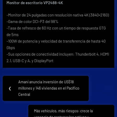
Monitor de escritorio VP2488-4K
-Monitor de 24 pulgadas con resolución nativa 4K (3840×2160)
-Gama de color DCI-P3 del 98%
-Tasa de refresco de 60 Hz con un tiempo de respuesta GTG
de 5ms
-100W de potencia y velocidad de transferencia de hasta 40
Gbps
-Sus opciones de conectividad incluyen: Thunderbolt 4, HDMI
2.1, USB-C y A, y DisplayPort
Navegación
Amaní anuncia inversión de US$18
Previous
de
❮
millones y 146 viviendas en el Pacífico
Post:
Central
entradas
Más vehículos, más riesgos: crece la
Next