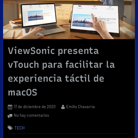
ViewSonic presenta
vTouch para facilitar la
experiencia táctil de
macOS
Posted
By
17 de diciembre de 2020
Emilio Chavarría
on
en
No hay comentarios
ViewSonic
TECH
presenta
vTouch