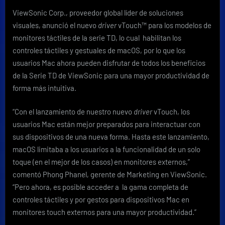
para
ViewSonic Corp., proveedor global líder de soluciones
facilitar
visuales, anunció el nuevo
driver
vTouch™ para los modelos de
la
experiencia
monitores táctiles de la serie TD, lo cual habilitan los
táctil
controles táctiles y gestuales de macOS, por lo que los
de
usuarios Mac ahora pueden disfrutar de todos los beneficios
macOS
de la Serie TD de ViewSonic para una mayor productividad de
forma más intuitiva.
“Con el lanzamiento de nuestro nuevo
driver
vTouch, los
usuarios Mac están mejor preparados para interactuar con
sus dispositivos de una nueva forma. Hasta este lanzamiento,
macOS limitaba a los usuarios a la funcionalidad de un solo
toque (en el mejor de los casos) en monitores externos,”
comentó Phong Phanel, gerente de Marketing en ViewSonic.
“Pero ahora, es posible acceder a la gama completa de
controles táctiles y por gestos para dispositivos Mac en
monitores touch externos para una mayor productividad.”