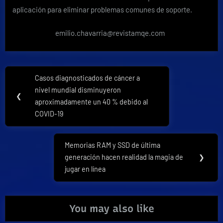
aplicación para eliminar problemas comunes de soporte.
emilio.chavarria@revistamqe.com
Navegación
Casos diagnosticados de cáncer a
Previous
de
nivel mundial disminuyeron
Post:
❮
aproximadamente un 40 % debido al
entradas
COVID-19
Memorias RAM y SSD de última
Next
generación hacen realidad la magia de
❯
Post:
jugar en línea
You may also like