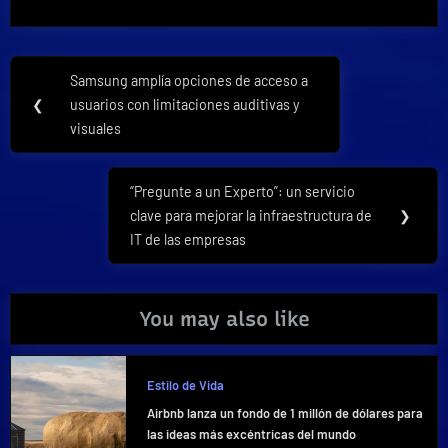
Navegación
Samsung amplía opciones de acceso a
Previous
de
❮
usuarios con limitaciones auditivas y
Post:
visuales
entradas
“Pregunte a un Experto”: un servicio
Next
clave para mejorar la infraestructura de
❯
Post:
IT de las empresas
You may also like
Estilo de Vida
Airbnb lanza un fondo de 1 millón de dólares para
las ideas más excéntricas del mundo