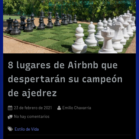
8 lugares de Airbnb que
despertarán su campeón
de ajedrez
Posted
By
23 de febrero de 2021
Emilio Chavarría
on
en
No hay comentarios
8
Estilo de Vida
lugares
de