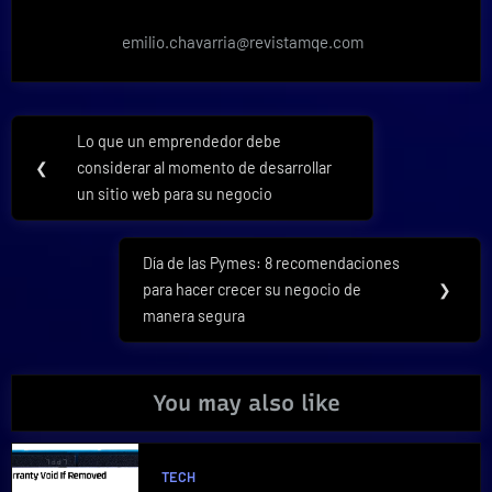
emilio.chavarria@revistamqe.com
Navegación
Lo que un emprendedor debe
Previous
de
❮
considerar al momento de desarrollar
Post:
un sitio web para su negocio
entradas
Día de las Pymes: 8 recomendaciones
Next
para hacer crecer su negocio de
❯
Post:
manera segura
You may also like
TECH