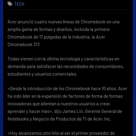
TECH
lanza
cuatro
nuevas
Acer anunció cuatro nuevas líneas de Chromebook en una
Chromebooks,
amplia gama de formas y diseños, incluida la primera
incluido
el
Chromebook de 17 pulgadas de la industria, la
Acer
primer
Chromebook 317
.
modelo
de
Todas vienen con la última tecnología y características en
17
demanda para satisfacer las necesidades de consumidores,
pulgadas
estudiantes y usuarios comerciales.
de
la
industria
«Desde la introducción de los Chromebook hace 10 años, Acer
ha sido líder en la expansión de factores de forma de formas
innovadoras que alientan a nuestros usuarios a crear,
aprender y hacer más», dijo James Lin, Gerente General de
Notebooks y Negocio de Productos de TI de Acer, Inc.
«Hoy alcanzamos otro hito al ser el primer proveedor de