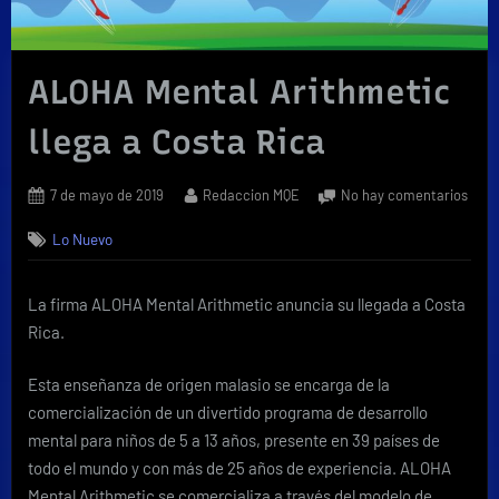
ALOHA Mental Arithmetic
llega a Costa Rica
Posted
By
en
7 de mayo de 2019
Redaccion MQE
No hay comentarios
on
ALO
Lo Nuevo
Ment
Arit
llega
La firma ALOHA Mental Arithmetic anuncia su llegada a Costa
a
Rica.
Cost
Rica
Esta enseñanza de origen malasio se encarga de la
comercialización de un divertido programa de desarrollo
mental para niños de 5 a 13 años, presente en 39 países de
todo el mundo y con más de 25 años de experiencia. ALOHA
Mental Arithmetic se comercializa a través del modelo de