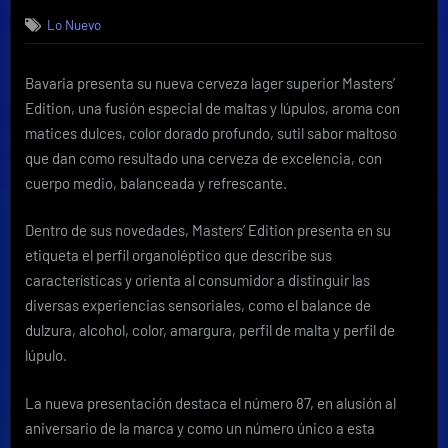
Bavaria
Lo Nuevo
presenta
cerveza
alusiva
Bavaria presenta su nueva cerveza lager superior Masters’
a
Edition, una fusión especial de maltas y lúpulos, aroma con
su
octogésimo
matices dulces, color dorado profundo, sutil sabor maltoso
aniversario
que dan como resultado una cerveza de excelencia, con
cuerpo medio, balanceada y refrescante.
Dentro de sus novedades, Masters’ Edition presenta en su
etiqueta el perfil organoléptico que describe sus
características y orienta al consumidor a distinguir las
diversas experiencias sensoriales, como el balance de
dulzura, alcohol, color, amargura, perfil de malta y perfil de
lúpulo.
La nueva presentación destaca el número 87, en alusión al
aniversario de la marca y como un número único a esta