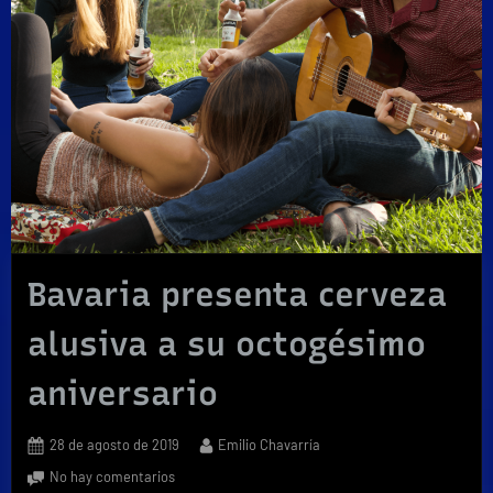
Bavaria presenta cerveza
alusiva a su octogésimo
aniversario
Posted
By
28 de agosto de 2019
Emilio Chavarría
on
en
No hay comentarios