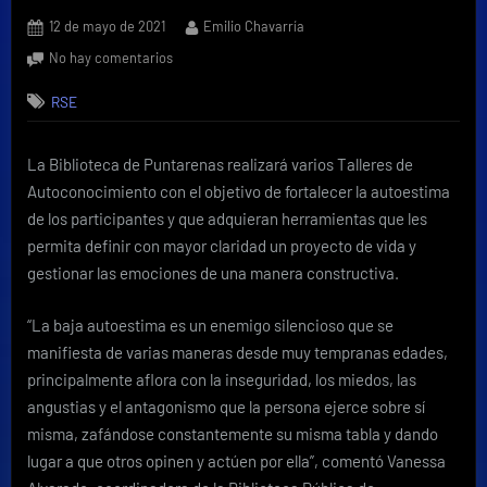
Posted
By
12 de mayo de 2021
Emilio Chavarría
on
en
No hay comentarios
Biblioteca
RSE
de
Puntarenas
realizará
La Biblioteca de Puntarenas realizará varios Talleres de
Talleres
Autoconocimiento con el objetivo de fortalecer la autoestima
de
Autoconocimiento
de los participantes y que adquieran herramientas que les
para
permita definir con mayor claridad un proyecto de vida y
fortalecer
gestionar las emociones de una manera constructiva.
autoestima
de
“La baja autoestima es un enemigo silencioso que se
jóvenes
manifiesta de varias maneras desde muy tempranas edades,
principalmente aflora con la inseguridad, los miedos, las
angustias y el antagonismo que la persona ejerce sobre sí
misma, zafándose constantemente su misma tabla y dando
lugar a que otros opinen y actúen por ella”, comentó Vanessa