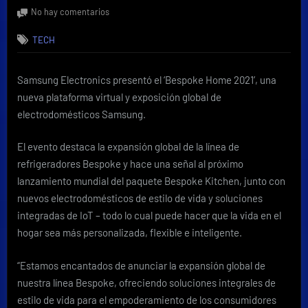
on
en
No hay comentarios
Samsung
TECH
anuncia
la
expansión
Samsung Electronics presentó el ‘Bespoke Home 2021’, una
global
nueva plataforma virtual y exposición global de
de
la
electrodomésticos Samsung.
línea
de
El evento destaca la expansión global de la línea de
electrodomésticos
refrigeradores Bespoke y hace una señal al próximo
Bespoke
lanzamiento mundial del paquete Bespoke Kitchen, junto con
nuevos electrodomésticos de estilo de vida y soluciones
integradas de IoT – todo lo cual puede hacer que la vida en el
hogar sea más personalizada, flexible e inteligente.
“Estamos encantados de anunciar la expansión global de
nuestra línea Bespoke, ofreciendo soluciones integrales de
estilo de vida para el empoderamiento de los consumidores