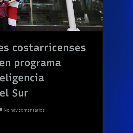
s costarricenses
 en programa
eligencia
el Sur
en
No hay comentarios
Campeones
mundiales