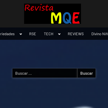
Toggle
Toggle
ariedades
RSE
TECH
REVIEWS
Divino Ni
sub-
sub-
menu
menu
Buscar: