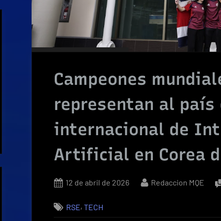
Campeones mundiale
representan al país
internacional de Int
Artificial en Corea d
Posted
By
12 de abril de 2026
Redaccion MQE
on
,
RSE
TECH