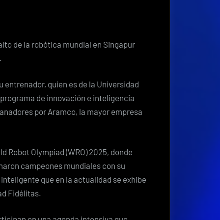
costarricenses
representan
al
país
 alto de la robótica mundial en Singapur
en
.
programa
internacional
u entrenador, quien es de la Universidad
de
 programa de innovación e inteligencia
Inteligencia
s ganadores por Aramco, la mayor empresa
Artificial
en
Corea
orld Robot Olympiad (WRO) 2025, donde
del
onaron campeones mundiales con su
Sur
 inteligente que en la actualidad se exhibe
d Fidélitas.
rticipan en una agenda intensiva que