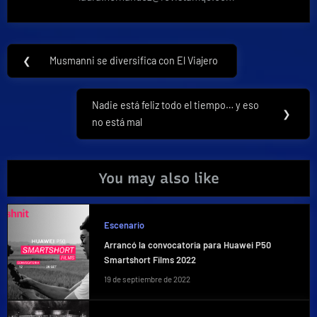
Navegación
❮
Musmanni se diversifica con El Viajero
Previous
de
Post:
entradas
Nadie está feliz todo el tiempo… y eso
Next
❯
no está mal
Post:
You may also like
Escenario
Arrancó la convocatoria para Huawei P50
Smartshort Films 2022
19 de septiembre de 2022