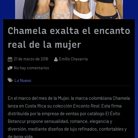
Chamela exalta el encanto
real de la mujer
Posted
By
21 de marzo de 2016
Emilio Chavarría
on
en
No hay comentarios
Chamela
Lo Nuevo
exalta
el
encanto
En el marco del mes de la Mujer, la marca colombiana Chamela
real
lanza en Costa Rica su colección
Encanto Real.
Esta firma
de
la
distribuida por la empresa de ventas por catálogo El Éxito
mujer
Betancur propone sensualidad, romance, elegancia y
diversión, mediante diseños de lujo refinados, confortables y
de larga vida.