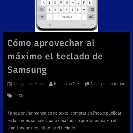
Cómo aprovechar al
máximo el teclado de
Samsung
Posted
By
en
3 de junio de 2020
Redaccion MQE
No hay comentarios
on
Cóm
TECH
apro
al
máx
Ya sea enviar mensajes de texto, comprar en línea o publicar
el
en las redes sociales, para casi todo lo que hacemos en el
tecl
de
smartphone necesitamos el teclado.