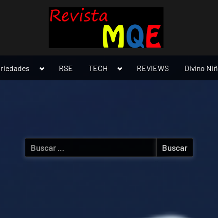
Toggle
Toggle
ariedades
RSE
TECH
REVIEWS
Divino Ni
sub-
sub-
menu
menu
Buscar: