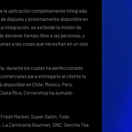
a
Costa
de la aplicación completamente integrada
Rica
 de Alajuela y próximamente disponible en
de
a integración, se extiende la misión de
la
e devolver tiempo libre a las personas, y
mano
rsonas a las cosas que necesitan en un solo
de
Uber
para
ia, durante los cuales ha perfeccionado
realizar
 comerciales para entregarle al cliente la
pedidos
disponible en Chile, México, Perú,
de
 Costa Rica, Cornershop ha sumado
supermercados
y
tiendas
 Fresh Market, Super Salón, Todo
especializadas
o, La Carnicería Gourmet, GNC, Sencha Tea
a