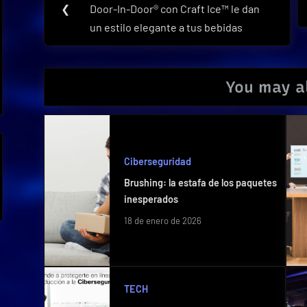
de
❮
Door-In-Door® con Craft Ice™ le dan
Post:
un estilo elegante a tus bebidas
entradas
You may al
Ciberseguridad
Brushing: la estafa de los paquetes
inesperados
18 de enero de 2026
TECH