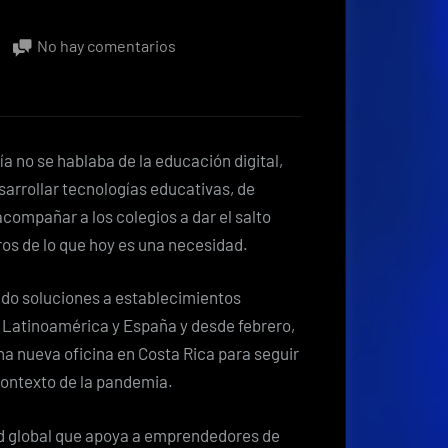
en
No hay comentarios
De
Chile
al
mundo:
ía no se hablaba de la educación digital,
EDTEC
sarrollar tecnologías educativas, de
COLEGIUM
ompañar a los colegios a dar el salto
sigue
eros de lo que hoy es una necesidad.
creciendo
y
ndo soluciones a establecimientos
ahora
 Latinoamérica y España y desde febrero,
llega
a nueva oficina en Costa Rica para seguir
a
contexto de la pandemia.
Costa
Rica
ed global que apoya a emprendedores de