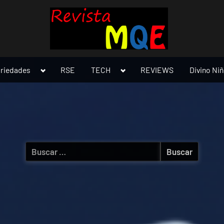
Toggle
Toggle
ariedades
RSE
TECH
REVIEWS
Divino Ni
sub-
sub-
menu
menu
Buscar: