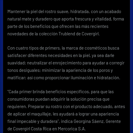
un
rostro
Mantener la piel del rostro suave, hidratada, con un acabado
suave,
natural mate y duradero que aporta frescura y vitalidad, forma
fresco
y
parte de los beneficios que ofrecen las más recientes
luminoso
novedades de la colección
Trublend
de Covergirl.
con
Covergirl
Con c
uatro tipos de primers, la marca de cosméticos busca
satisfacer diferentes necesidades en la piel, ya sea darle
suavidad; neutralizar el enrojecimiento para ayudar a corregir
tonos desiguales; minimizar la apariencia de los poros y
matificar; así como proporcionar iluminación e hidratación.
“Cada primer brinda beneficios específicos, para que las
consumidoras puedan adquirir la solución precisa que
requieren. Preparar su rostro con el producto adecuado, antes
de aplicar el maquillaje, les ayudará a lograr una apariencia
final impecable y duradera”, indica Georgina Sáenz, Gerente
de Covergirl Costa Rica en Mercorica S.A.