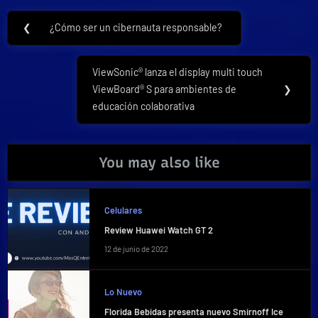
Navegación
❮
¿Cómo ser un cibernauta responsable?
Previous
de
Post:
entradas
ViewSonic® lanza el display multi touch
Next
ViewBoard® S para ambientes de
❯
Post:
educación colaborativa
You may also like
Celulares
Review Huawei Watch GT 2
12 de junio de 2022
Lo Nuevo
Florida Bebidas presenta nuevo Smirnoff Ice