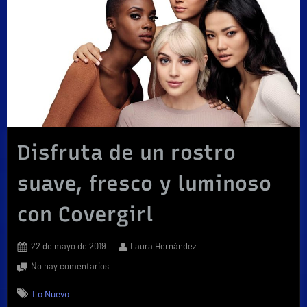
Disfruta de un rostro
suave, fresco y luminoso
con Covergirl
Posted
By
22 de mayo de 2019
Laura Hernández
on
en
No hay comentarios
Disfruta
Lo Nuevo
de