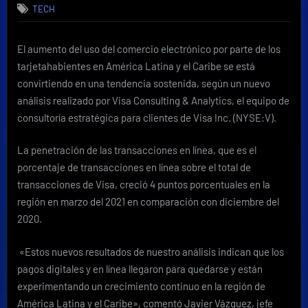
TECH
comercio
electrónico
muestra
El aumento del uso del comercio electrónico por parte de los
un
tarjetahabientes en América Latina y el Caribe se está
crecimiento
sostenido
convirtiendo en una tendencia sostenida, según un nuevo
en
análisis realizado por Visa Consulting & Analytics, el equipo de
América
consultoría estratégica para clientes de Visa Inc. (NYSE:V).
Latina
y
La penetración de las transacciones en línea, que es el
el
porcentaje de transacciones en línea sobre el total de
Caribe
transacciones de Visa, creció 4 puntos porcentuales en la
región en marzo del 2021 en comparación con diciembre del
2020.
«Estos nuevos resultados de nuestro análisis indican que los
pagos digitales y en línea llegaron para quedarse y están
experimentando un crecimiento continuo en la región de
América Latina y el Caribe», comentó Javier Vázquez, jefe