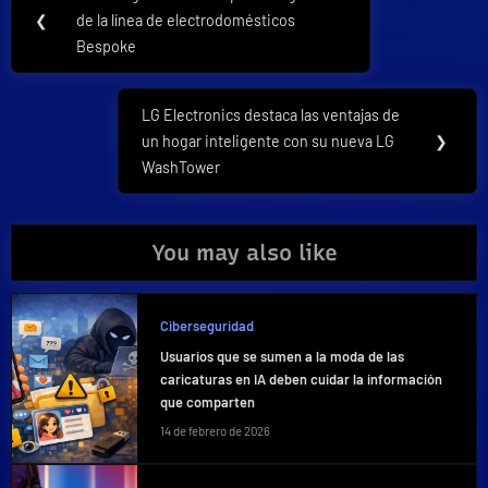
Previous
de
❮
de la línea de electrodomésticos
Post:
Bespoke
entradas
LG Electronics destaca las ventajas de
Next
un hogar inteligente con su nueva LG
❯
Post:
WashTower
You may also like
Ciberseguridad
Usuarios que se sumen a la moda de las
caricaturas en IA deben cuidar la información
que comparten
14 de febrero de 2026