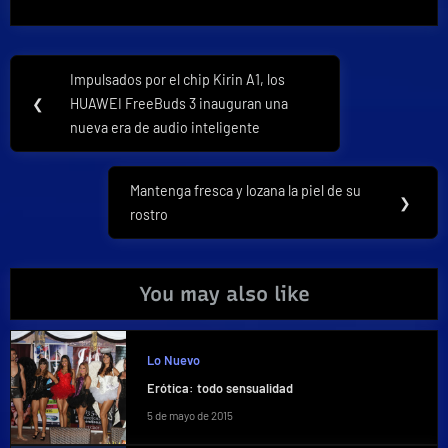
Navegación
Impulsados por el chip Kirin A1, los
Previous
de
❮
HUAWEI FreeBuds 3 inauguran una
Post:
nueva era de audio inteligente
entradas
Mantenga fresca y lozana la piel de su
Next
❯
rostro
Post:
You may also like
Lo Nuevo
Erótica: todo sensualidad
5 de mayo de 2015