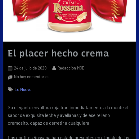
El placer hecho crema
Posted
By
24 de julio de 2020
Redaccion MQE
on
en
No hay comentarios
El
Lo Nuevo
placer
hecho
crema
Su elegante envoltura roja trae inmediatamente a la mente el
sabor de exquisita leche y avellanas y de ese relleno
cremosito, capaz de derretir a cualquiera.
Los confites Rossana han estado presentes en el gusto de los