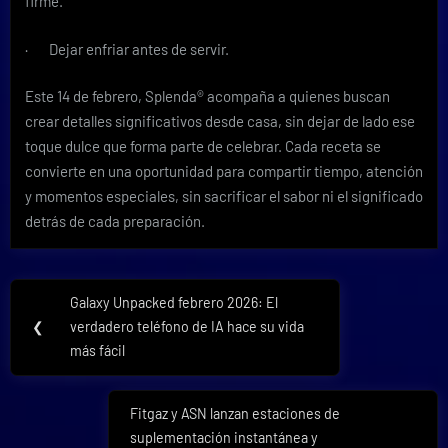
firme.
· Dejar enfriar antes de servir.
Este 14 de febrero, Splenda® acompaña a quienes buscan
crear detalles significativos desde casa, sin dejar de lado ese
toque dulce que forma parte de celebrar. Cada receta se
convierte en una oportunidad para compartir tiempo, atención
y momentos especiales, sin sacrificar el sabor ni el significado
detrás de cada preparación.
Navegación
Galaxy Unpacked febrero 2026: El
Previous
de
❮
verdadero teléfono de IA hace su vida
Post:
más fácil
entradas
Fitgaz y ASN lanzan estaciones de
Next
suplementación instantánea y
Post: