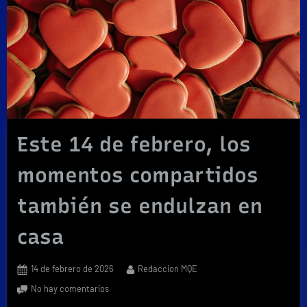
Este 14 de febrero, los
momentos compartidos
también se endulzan en
casa
Posted
By
14 de febrero de 2026
Redaccion MQE
on
en
No hay comentarios
Este