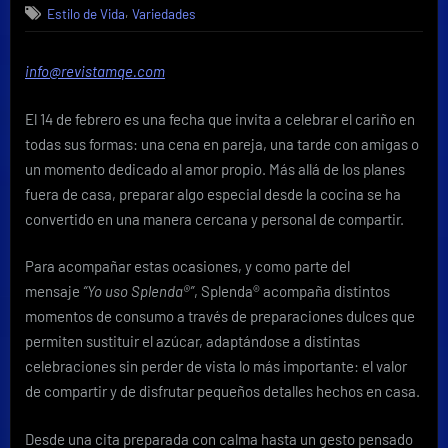
,
Estilo de Vida
Variedades
14
de
febrero,
info@revistamqe.com
los
momentos
El 14 de febrero es una fecha que invita a celebrar el cariño en
compartidos
también
todas sus formas: una cena en pareja, una tarde con amigas o
se
un momento dedicado al amor propio. Más allá de los planes
endulzan
fuera de casa, preparar algo especial desde la cocina se ha
en
convertido en una manera cercana y personal de compartir.
casa
Para acompañar estas ocasiones, y como parte del
mensaje
“Yo uso Splenda®”
, Splenda® acompaña distintos
momentos de consumo a través de preparaciones dulces que
permiten sustituir el azúcar, adaptándose a distintas
celebraciones sin perder de vista lo más importante: el valor
de compartir y de disfrutar pequeños detalles hechos en casa.
Desde una cita preparada con calma hasta un gesto pensado