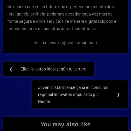
Se espera que en un futuro con el perfeccionamiento de la
inteligencia artificial podamos acceder cada vez más de
forma segura a otros servicios de manera digital solo con el
reconocimiento de nuestros datos biométricos.
emilio.chavarria@revistamqe.com
Navegación
❮
Elige la laptop ideal según tu carrera
Previous
de
Post:
entradas
Joven costarricense gana en concurso
Next
regional Innovatón impulsado por
❯
Post:
Nestlé
You may also like