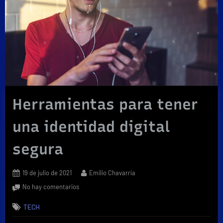
Herramientas para tener
una identidad digital
segura
Posted
By
19 de julio de 2021
Emilio Chavarría
on
en
No hay comentarios
Herramientas
TECH
para
tener