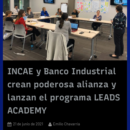
INCAE y Banco Industrial
crean poderosa alianza y
lanzan el programa LEADS
ACADEMY
Posted
By
21 de junio de 2021
Emilio Chavarría
on