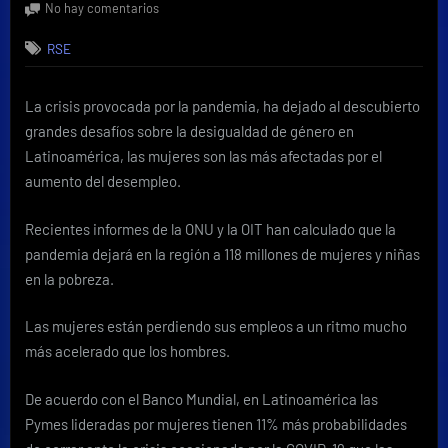
en
No hay comentarios
INCAE
RSE
y
Banco
Industrial
La crisis provocada por la pandemia, ha dejado al descubierto
crean
grandes desafíos sobre la desigualdad de género en
poderosa
alianza
Latinoamérica, las mujeres son las más afectadas por el
y
aumento del desempleo.
lanzan
el
Recientes informes de la ONU y la OIT han calculado que la
programa
pandemia dejará en la región a 118 millones de mujeres y niñas
LEADS
en la pobreza.
ACADEMY
Las mujeres están perdiendo sus empleos a un ritmo mucho
más acelerado que los hombres.
De acuerdo con el Banco Mundial, en Latinoamérica las
Pymes lideradas por mujeres tienen 11% más probabilidades