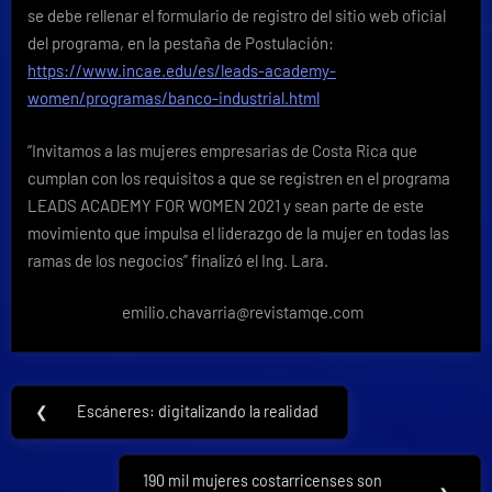
se debe rellenar el formulario de registro del sitio web oficial
del programa, en la pestaña de Postulación:
https://www.incae.edu/es/leads-academy-
women/programas/banco-industrial.html
“Invitamos a las mujeres empresarias de Costa Rica que
cumplan con los requisitos a que se registren en el programa
LEADS ACADEMY FOR WOMEN 2021 y sean parte de este
movimiento que impulsa el liderazgo de la mujer en todas las
ramas de los negocios” finalizó el Ing. Lara.
emilio.chavarria@revistamqe.com
Navegación
❮
Escáneres: digitalizando la realidad
Previous
de
Post:
entradas
190 mil mujeres costarricenses son
Next