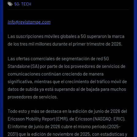
,
5G
TECH
suscripciones
5G
superan
info@revistamqe.com
los
tres
Las suscripciones móviles globales a 5G superaron la marca
mil
millones
de los tres mil millones durante el primer trimestre de 2026.
mientras
el
Las ofertas comerciales de segmentación de red 5G
tráfico
Standalone (SA) por parte de los proveedores de servicios de
de
comunicaciones continúan creciendo de manera
subida
significativa, mientras que el crecimiento del tráfico móvil de
gana
impulso
datos de subida ya está superando al de bajada para muchos
proveedores de servicios.
Todo esto y más se destaca en la edición de junio de 2026 del
Ericsson Mobility Report (EMR), de Ericsson (NASDAQ: ERIC).
El informe de junio de 2026 cubre el mismo periodo (2025-
2031) que la edición de noviembre de 2025, con estadísticas y