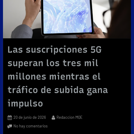
Las suscripciones 5G
superan los tres mil
millones mientras el
tráfico de subida gana
impulso
Posted
By
20 de junio de 2026
Redaccion MQE
on
en
No hay comentarios
Las