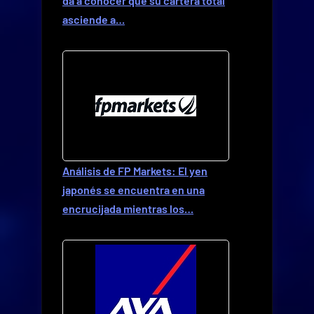
da a conocer que su cartera total
asciende a…
Análisis de FP Markets: El yen
japonés se encuentra en una
encrucijada mientras los…