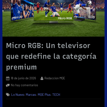
Micro RGB: Un televisor
que redefine la categoría
premium
Posted
By
18 de junio de 2026
Redaccion MQE
on
en
No hay comentarios
Micro
,
,
,
Lo Nuevo
Marcas
MQE Plus
TECH
RGB:
Un
televisor