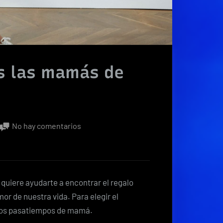
s las mamás de
en
No hay comentarios
LG
consiente
a
todas
quiere ayudarte a encontrar el regalo
las
or de nuestra vida. Para elegir el
mamás
los pasatiempos de mamá.
de