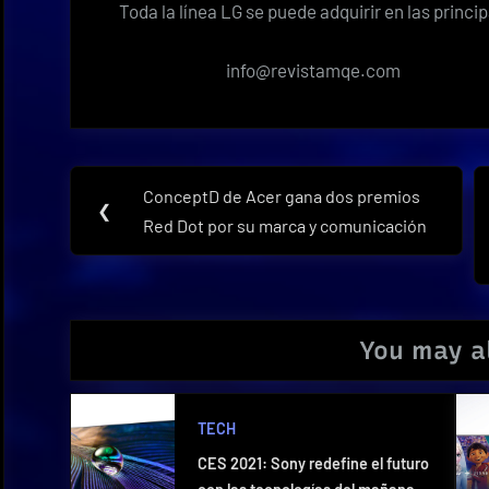
Toda la línea LG se puede adquirir en las princ
info@revistamqe.com
Navegación
ConceptD de Acer gana dos premios
Previous
❮
de
Red Dot por su marca y comunicación
Post:
entradas
You may al
TECH
CES 2021: Sony redefine el futuro