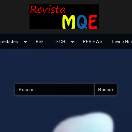
Toggle
Toggle
ariedades
RSE
TECH
REVIEWS
Divino Ni
sub-
sub-
menu
menu
Buscar: