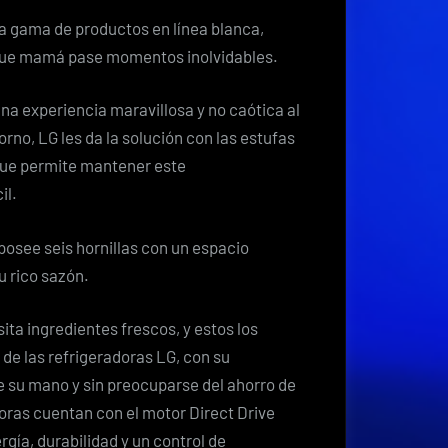
Costa
na gama de productos en línea blanca,
Rica
a que mamá pase momentos inolvidables.
a experiencia maravillosa y no caótica al
orno, LG les da la solución con las estufas
 que permite mantener este
il.
osee seis hornillas con un espacio
u rico sazón.
ta ingredientes frescos, y estos los
de las refrigeradoras LG, con su
e su mano y sin preocuparse del ahorro de
doras cuentan con el motor Direct Drive
gía, durabilidad y un control de