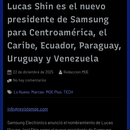
Lucas Shin es el nuevo
presidente de Samsung
para Centroamérica, el
Caribe, Ecuador, Paraguay,
Uruguay y Venezuela
Posted
By
22 de diciembre de 2025
Redaccion MQE
on
en
No hay comentarios
Lucas
,
,
,
Lo Nuevo
Marcas
MQE Plus
TECH
Shin
es
el
info@revistamqe.com
nuevo
presidente
Samsung Electronics anunció el nombramiento de Lucas
de
Samsung
(Seung Joo) Shin como el nuevo presidente de Samsung