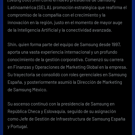
para
Latinoamérica (SELA), promoción estratégica que reafirma el
Centroamérica,
compromiso de la compañía con el crecimiento y la
el
innovación en la región, justo en el momento de mayor auge
Caribe,
de la Inteligencia Artificial y la conectividad avanzada.
Ecuador,
Paraguay,
Uruguay
Shin, quien forma parte del equipo de Samsung desde 1997,
y
aporta una vasta experiencia internacional y un profundo
Venezuela
conocimiento de la gestión corporativa. Comenzó su carrera
en Finanzas y Operaciones de Marketing Global en la empresa.
Su trayectoria se consolidó con roles gerenciales en Samsung
España, y posteriormente asumió la Dirección de Marketing
de Samsung México.
Su ascenso continuó con la presidencia de Samsung en
República Checa y Eslovaquia, seguido de su asignación
como Jefe de Gestión de Infraestructura de Samsung España
y Portugal.