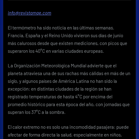
del
term
info@revistamqe.com
cómo
trans
El termómetro ha sido noticia en las últimas semanas.
tu
hogar
Francia, España y el Reino Unido vivieron sus días de junio
en
más calurosos desde que existen mediciones, con picos que
un
superaron los 40°C en varias ciudades europeas.
oasis
frent
La Organización Meteorológica Mundial advierte que el
a
planeta atraviesa una de sus rachas más cálidas en más de un
las
olas
siglo, y algunos países de América Latina no han sido la
de
excepción: en distintas ciudades de la región se han
calor
registrado temperaturas de hasta 4°C por encima del
promedio histórico para esta época del año, con jornadas que
superan los 37°C a la sombra.
El calor extremo no es solo una incomodidad pasajera: puede
afectar de forma directa la salud, especialmente en niños,