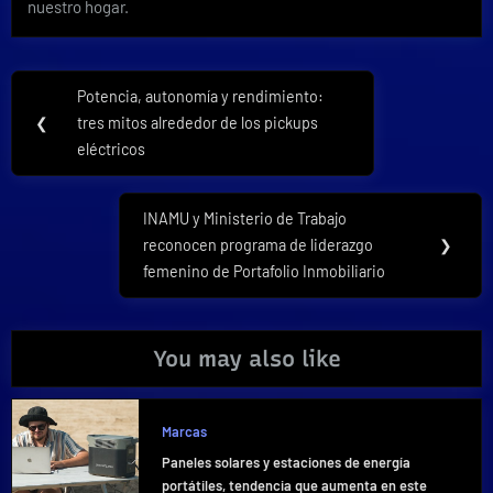
nuestro hogar.
Navegación
Potencia, autonomía y rendimiento:
Previous
de
❮
tres mitos alrededor de los pickups
Post:
eléctricos
entradas
INAMU y Ministerio de Trabajo
Next
reconocen programa de liderazgo
❯
Post:
femenino de Portafolio Inmobiliario
You may also like
Marcas
Paneles solares y estaciones de energía
portátiles, tendencia que aumenta en este