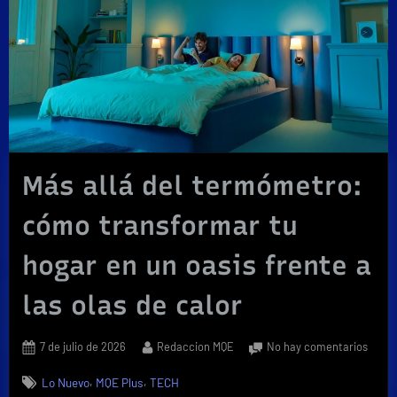
Más allá del termómetro:
cómo transformar tu
hogar en un oasis frente a
las olas de calor
Posted
By
en
7 de julio de 2026
Redaccion MQE
No hay comentarios
on
Más
,
,
Lo Nuevo
MQE Plus
TECH
allá