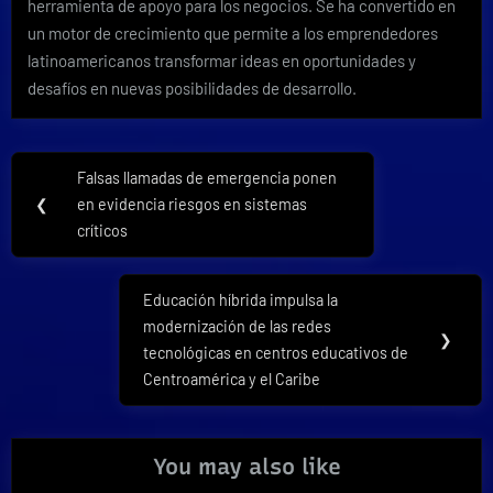
herramienta de apoyo para los negocios. Se ha convertido en
un motor de crecimiento que permite a los emprendedores
latinoamericanos transformar ideas en oportunidades y
desafíos en nuevas posibilidades de desarrollo.
Navegación
Falsas llamadas de emergencia ponen
Previous
de
❮
en evidencia riesgos en sistemas
Post:
críticos
entradas
Educación híbrida impulsa la
Next
modernización de las redes
Post:
❯
tecnológicas en centros educativos de
Centroamérica y el Caribe
You may also like