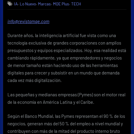
,
,
,
,
IA
Lo Nuevo
Marcas
MQE Plus
TECH
la
inteligencia
artificial
info@revistamqe.com
está
ayudando
Durante años, la inteligencia artificial fue vista como una
a
las
tecnología exclusiva de grandes corporaciones con amplios
pequeñas
presupuestos y equipos especializados. Hoy, esa realidad está
empresas
cambiando rápidamente, ya que emprendedores y negocios
a
de menor tamaño están haciendo uso de las herramientas
crecer
digitales para crecer y subsistir en un mundo que demanda
en
América
cada vez más digitalización.
Latina
Las pequeñas y medianas empresas (Pymes) son el motor real
de la economía en América Latina y el Caribe.
Según el Banco Mundial, las Pymes representan el 90 % de los
negocios, generan más del 50 % del empleo a nivel mundial y
contribuyen con más de la mitad del producto interno bruto