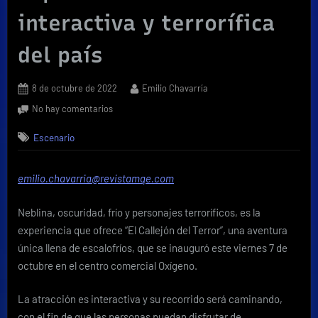
interactiva y terrorífica
del país
Posted
By
8 de octubre de 2022
Emilio Chavarría
on
en
No hay comentarios
Oxígeno
Escenario
inaugura
“El
Callejón
emilio.chavarria@revistamqe.com
del
Terror”,
Neblina, oscuridad, frío y personajes terroríficos, es la
la
experiencia
experiencia que ofrece “El Callejón del Terror”, una aventura
más
única llena de escalofríos, que se inauguró este viernes 7 de
interactiva
octubre en el centro comercial Oxígeno.
y
terrorífica
La atracción es interactiva y su recorrido será caminando,
del
con el fin de que las personas puedan disfrutar de
país