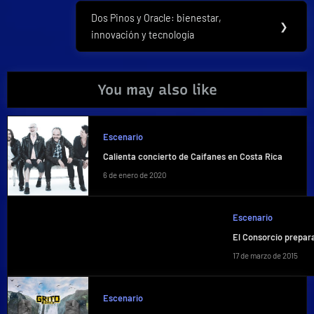
entradas
Dos Pinos y Oracle: bienestar,
Next
❯
innovación y tecnología
Post:
You may also like
Escenario
Calienta concierto de Caifanes en Costa Rica
6 de enero de 2020
Escenario
El Consorcio prepara
17 de marzo de 2015
Escenario